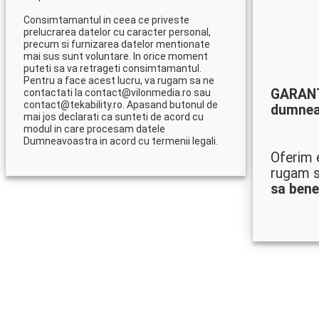
Consimtamantul in ceea ce priveste
prelucrarea datelor cu caracter personal,
precum si furnizarea datelor mentionate
mai sus sunt voluntare. In orice moment
puteti sa va retrageti consimtamantul.
Pentru a face acest lucru, va rugam sa ne
GARAN
contactati la contact@vilonmedia.ro sau
contact@tekability.ro. Apasand butonul de
dumnea
mai jos declarati ca sunteti de acord cu
modul in care procesam datele
Dumneavoastra in acord cu termenii legali.
Oferim e
rugam s
sa bene