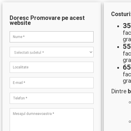
Costuri
Doresc Promovare pe acest
website
3
fac
gra
5
fac
gra
6
fac
gra
Dintre
b